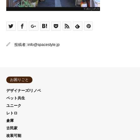
投稿者:
info@spacestyle.jp
お困りごと
デザイナーズ/リノベ
ペット共生
ユニーク
レトロ
倉庫
古民家
改装可能