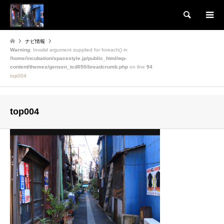
検索
ナビ情報
Warning
: Invalid argument supplied for foreach() in
/home/incubation/spacestyle.jp/public_html/wp-
content/themes/gensen_tcd050/breadcrumb.php
on line
94
top004
top004