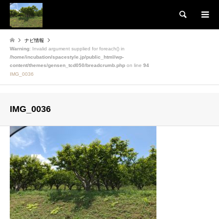
検索
ナビ情報
Warning
: Invalid argument supplied for foreach() in
/home/incubation/spacestyle.jp/public_html/wp-
content/themes/gensen_tcd050/breadcrumb.php
on line
94
IMG_0036
IMG_0036