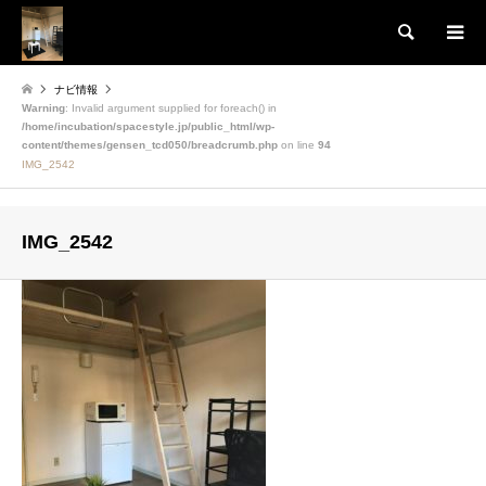
検索
ナビ情報
Warning
: Invalid argument supplied for foreach() in
/home/incubation/spacestyle.jp/public_html/wp-
content/themes/gensen_tcd050/breadcrumb.php
on line
94
IMG_2542
IMG_2542