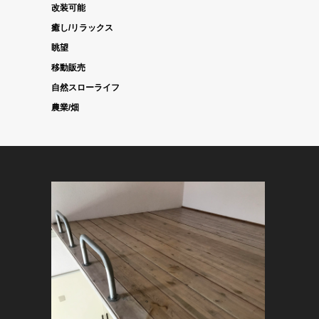
改装可能
癒し/リラックス
眺望
移動販売
自然スローライフ
農業/畑