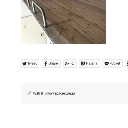
Tweet
Share
+1
Hatena
Pocket
投稿者:
info@spacestyle.jp