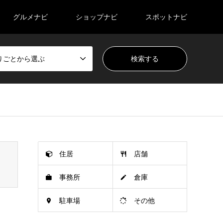
グルメナビ
ショップナビ
スポットナビ
りごとから選ぶ
n_tcd050/breadcrumb.php
on line
94
住居
店舗
事務所
倉庫
駐車場
その他