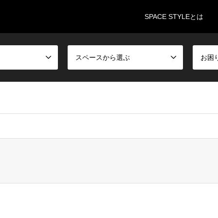
SPACE STYLEとは
スペースから選ぶ
お困
incubation/spacestyle.jp/public_html/wp-content/themes/gense