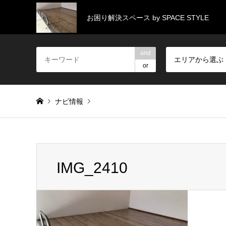
お困り解決スペース by SPACE STYLE
and
エリアから選ぶ
or
ナビ情報
Warning
: Invalid argument supplied for foreach() in
/home/
IMG_2410
IMG_2410