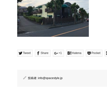
Tweet
Share
+1
Hatena
Pocket
投稿者:
info@spacestyle.jp