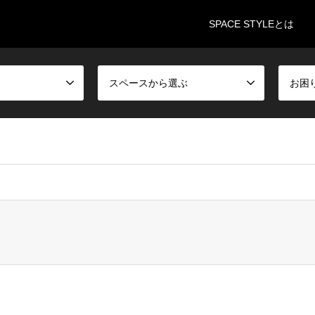
SPACE STYLEとは
スペースから選ぶ
お困
incubation/spacestyle.jp/public_html/wp-content/themes/gense