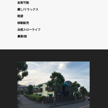
改装可能
癒し/リラックス
眺望
移動販売
自然スローライフ
農業/畑