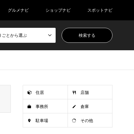
グルメナビ
ショップナビ
スポットナビ
りごとから選ぶ
n_tcd050/breadcrumb.php
on line
94
住居
店舗
事務所
倉庫
駐車場
その他