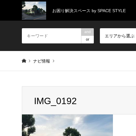
お困り解決スペース by SPACE STYLE
and
エリアから選ぶ
or
ナビ情報
Warning
: Invalid argument supplied for foreach() in
/home/
IMG_0192
IMG_0192