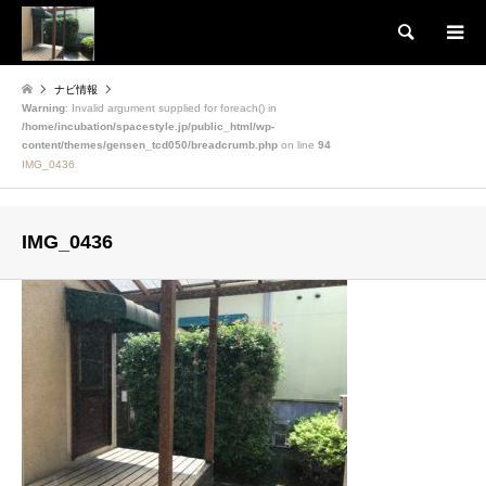
検索
ナビ情報
Warning
: Invalid argument supplied for foreach() in
/home/incubation/spacestyle.jp/public_html/wp-
content/themes/gensen_tcd050/breadcrumb.php
on line
94
IMG_0436
IMG_0436