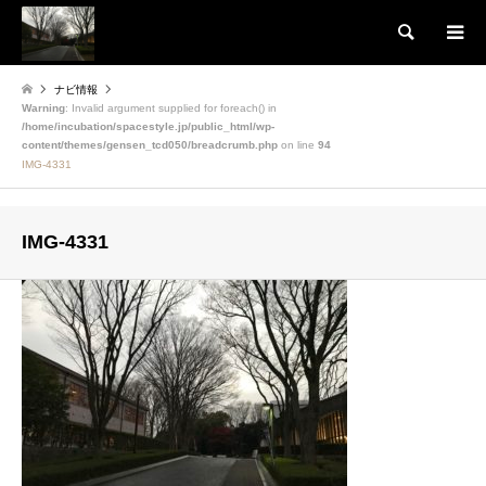
検索
ナビ情報
Warning
: Invalid argument supplied for foreach() in
/home/incubation/spacestyle.jp/public_html/wp-
content/themes/gensen_tcd050/breadcrumb.php
on line
94
IMG-4331
IMG-4331