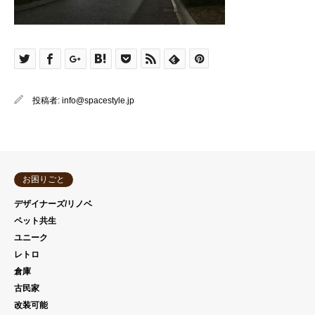
投稿者:
info@spacestyle.jp
お困りごと
デザイナーズ/リノベ
ペット共生
ユニーク
レトロ
倉庫
古民家
改装可能