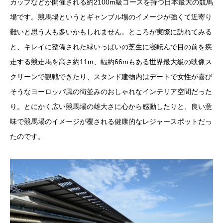
カップなどが開催される約2100m級コースを持つ日本最大の競馬
場です。競馬場というとギャンブル場のイメージが強くて近寄り
難いと思う人も多いかもしれません。ところが実際に訪れてみる
と、キレイに整備された緑いっぱいの芝生に寝転んで目の前を疾
走する競走馬を高さ約11m、幅約66mもある世界最大級の映像ス
クリーンで観戦できたり、スタンド建物内はデートで女性が喜び
そうなヨーロッパ風の街並みのおしゃれなインテリア空間だった
り。とにかく広い競馬場の雄大さに心から感動したりと、良い意
味で競馬場のイメージが覆される健康的なレジャースポットだっ
たのです。