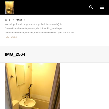
検索
ナビ情報
Warning
: Invalid argument supplied for foreach() in
/home/incubation/spacestyle.jp/public_html/wp-
content/themes/gensen_tcd050/breadcrumb.php
on line
94
IMG_2564
IMG_2564