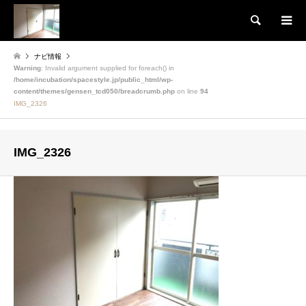
検索
ナビ情報
Warning
: Invalid argument supplied for foreach() in
/home/incubation/spacestyle.jp/public_html/wp-
content/themes/gensen_tcd050/breadcrumb.php
on line
94
IMG_2326
IMG_2326