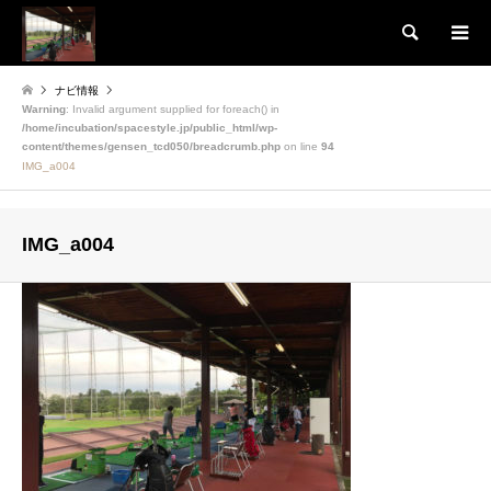
検索
ナビ情報
Warning
: Invalid argument supplied for foreach() in
/home/incubation/spacestyle.jp/public_html/wp-
content/themes/gensen_tcd050/breadcrumb.php
on line
94
IMG_a004
IMG_a004