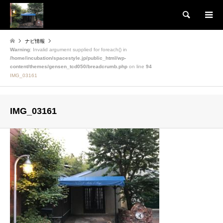
検索
ナビ情報
Warning
: Invalid argument supplied for foreach() in
/home/incubation/spacestyle.jp/public_html/wp-
content/themes/gensen_tcd050/breadcrumb.php
on line
94
IMG_03161
IMG_03161