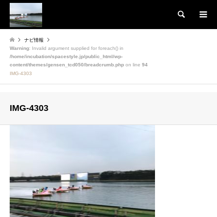
検索
ナビ情報
Warning
: Invalid argument supplied for foreach() in
/home/incubation/spacestyle.jp/public_html/wp-
content/themes/gensen_tcd050/breadcrumb.php
on line
94
IMG-4303
IMG-4303