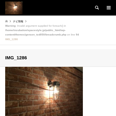
検索
ナビ情報
Warning
: Invalid argument supplied for foreach() in
/home/incubation/spacestyle.jp/public_html/wp-
content/themes/gensen_tcd050/breadcrumb.php
on line
94
IMG_1286
IMG_1286