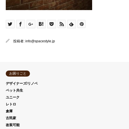
投稿者:
info@spacestyle.jp
お困りごと
デザイナーズ/リノベ
ペット共生
ユニーク
レトロ
倉庫
古民家
改装可能